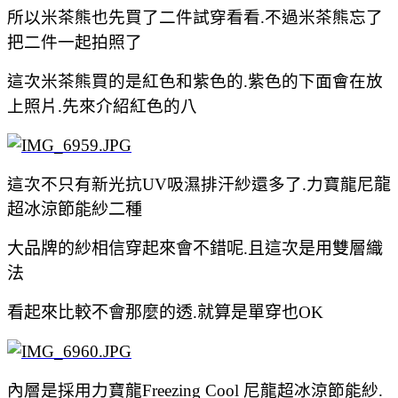
所以米茶熊也先買了二件試穿看看.不過米茶熊忘了
把二件一起拍照了
這次米茶熊買的是紅色和紫色的.紫色的下面會在放
上照片.先來介紹紅色的八
這次不只有新光抗UV吸濕排汗紗還多了.力寶龍尼
龍
超冰涼節能紗二種
大品牌的紗相信穿起來會不錯呢.且這次是用雙層織
法
看起來比較不會那麼的透.就算是單穿也OK
內層是採用力寶龍Freezing Cool 尼龍超冰涼節能紗.