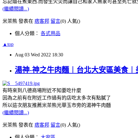
忘記還在煮東西.而發生火災而讓自己和家人無家可甚至死亡就
(繼續閱讀...)
米茶熊 發表在
痞客邦
留言
(0)
人氣(
)
個人分類：
各式用品
▲top
Aug
03
Wed
2022
18:30
湯神-神之牛肉麵︱台北大安區美食︱
有時來到八德商場附近不知要吃什麼
因為之前有在附近工作過有的店吃太多次有點膩了
所以這次朋友推薦米茶熊光華玉市旁的湯神牛肉麵
(繼續閱讀...)
米茶熊 發表在
痞客邦
留言
(0)
人氣(
)
個人分類：
大安區