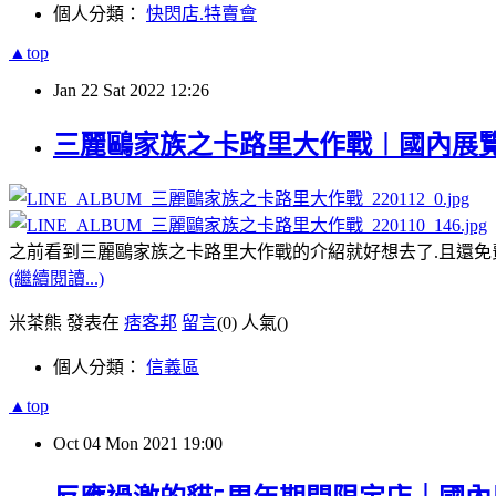
個人分類：
快閃店.特賣會
▲top
Jan
22
Sat
2022
12:26
三麗鷗家族之卡路里大作戰︱國內展
之前看到三麗鷗家族之卡路里大作戰的介紹就好想去了.且還免
(繼續閱讀...)
米茶熊 發表在
痞客邦
留言
(0)
人氣(
)
個人分類：
信義區
▲top
Oct
04
Mon
2021
19:00