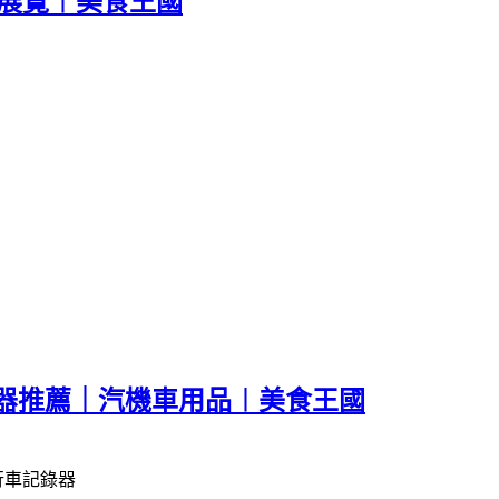
展覽︱美食王國
錄器推薦｜汽機車用品︱美食王國
行車記錄器