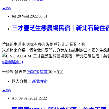
▲top
Jul
20
Wed
2022
08:51
三才靈芝生態農場民宿︱新北石碇住
忙碌的生活中.大家有多久沒到戶外走走看看了呢
米茶熊來介紹一個台北只要開25分鐘左右能到的三才靈芝生態
(繼續閱讀...)
米茶熊 發表在
痞客邦
留言
(0)
人氣(
)
個人分類：
新北住宿
▲top
Apr
09
Sat
2022
15:22