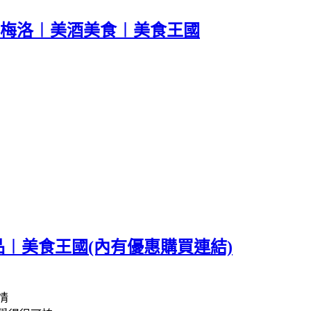
內梅洛︱美酒美食︱美食王國
品︱美食王國(內有優惠購買連結)
情