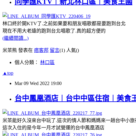
同學匯KTV︱新北林口區︱美食王國
林口終於開KTV了.之前如果要和朋友唱歌都是要跑到台北
現在不用大老遠的跑到台北唱歌了.真的超方便的
(繼續閱讀...)
米茶熊 發表在
痞客邦
留言
(1)
人氣(
)
個人分類：
林口區
▲top
Mar
09
Wed
2022
19:00
台中鳳凰酒店︱台中中區住宿︱美食
米茶能好久沒來台中玩了.這次的情人節和媽媽來一趟台中小旅
這次入住的是今年一月才試營運的台中鳳凰酒店