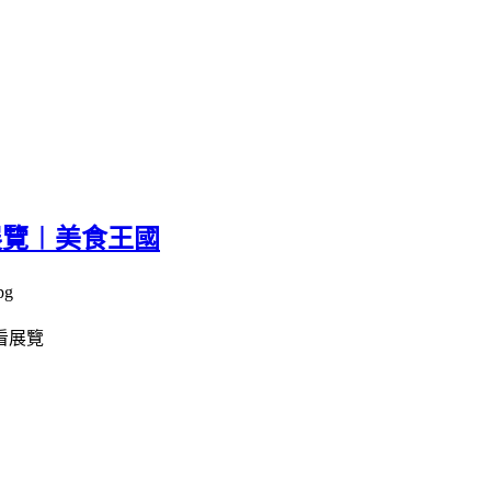
展覽︱美食王國
看展覽