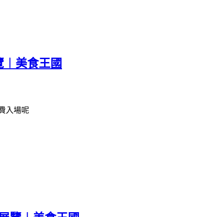
覽︱美食王國
費入場呢