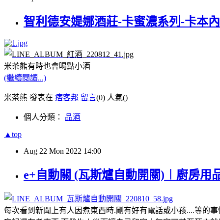
智利德安媞娜酒莊-卡蜜濃系列-卡本
米茶熊有時也會喝點小酒
(繼續閱讀...)
米茶熊 發表在
痞客邦
留言
(0)
人氣(
)
個人分類：
品酒
▲top
Aug
22
Mon
2022
14:00
e+自動關 (瓦斯爐自動開關)︱廚房用
每次看到新聞上有人因煮東西時.剛有好有電話或小孩....等的事