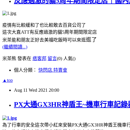
反應過激的貓5周年期間限定店｜國內
疫情有比較緩和了也比較敢去百貨公司了
這次大直ATT有反應過激的貓5周年期間限定店
逛了
米茶能和朋友正好去美福吃飯時可以來逛
(繼續閱讀...)
米茶熊 發表在
痞客邦
留言
(0)
人氣(
)
個人分類：
快閃店.特賣會
▲top
Aug
11
Wed
2021
20:00
PX大通GX3HR神盾王~機車行車記
為了行車的安全這次帶小紅來安裝PX大通GX3HR神盾王機車