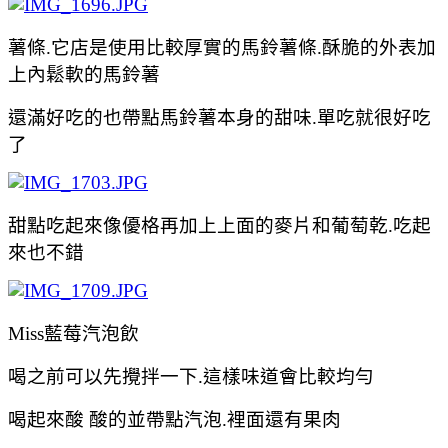
薯條.它店是使用比較厚實的馬鈴薯條.酥脆的外表加
上內鬆軟的馬
鈴薯
還滿好吃的也帶點
馬
鈴薯本身的甜味.單吃就很好吃
了
甜點吃起來像優格再加上上面的麥片和葡萄乾.吃起
來也不錯
Miss藍莓汽泡飲
喝之前可以先攪拌一下.這樣味道會比較均勻
喝起來酸 酸的並帶點
汽泡.裡面還有果肉