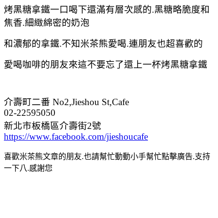
烤黑糖拿鐵一口喝下還滿有層次感的.黑糖略
脆度和
焦香.細緻綿密的
奶泡
和濃郁的
拿鐵.不知米茶熊愛喝.連朋友也超喜歡的
愛喝咖啡的朋友來這不要忘了還上一杯
烤黑糖拿鐵
介壽町二番 No2,Jieshou St,Cafe
02-22595050
新北市板橋區介壽街2號
https://www.facebook.com/jieshoucafe
喜歡米茶熊文章的朋友.也請幫忙動動小手幫忙點擊廣告.支持
一下八.感謝您