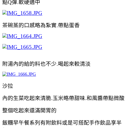
點Q彈.軟硬適中
茶碗蒸的口感略為紮實.帶點蛋香
附湯內的給的料也不少.喝起來較清淡
沙拉
內的生菜吃起來清脆.玉米略帶甜味.和風醬帶點微酸
整個吃起來還滿開胃的
飯糰早午餐系列有附飲料或是可搭配
手作飲品享半