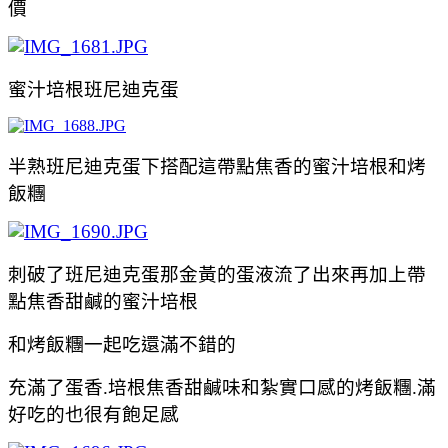
價
蜜汁培根班尼迪克蛋
半熟
班尼迪克蛋下搭配這帶點焦香的
蜜汁培根和烤
飯糰
刺破了
班尼迪克蛋那金黃的蛋液流了出來再加上
帶
點焦香甜鹹的
蜜汁培根
和
烤
飯糰一起吃還滿不錯的
充滿了蛋香.
培根
焦香甜鹹味和紮實口感的
烤
飯糰.滿
好吃的也很有飽足感