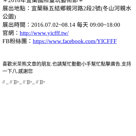
＊2016年宜蘭國際童玩藝術節＊
展出地點：宜蘭縣五結鄉親河路2段2號(冬山河親水
公園)
展出時間：2016.07.02~08.14 每天 09:00~18:00
官網：
http://www.yicfff.tw/
FB粉絲團：
https://www.facebook.com/YICFFF
喜歡米茶熊文章的朋友.也請幫忙動動小手幫忙點擊廣告.支持
一下八.感謝您
//
_
// ]]>
_
// ]]>
_
// ]]>