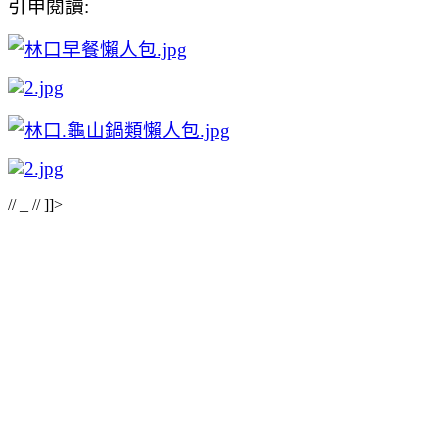
引申閱讀:
//
_
// ]]>