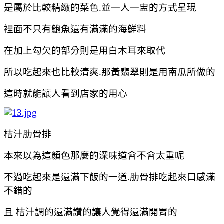
是屬於比較精緻的菜色.並一人一盅的方式呈現
裡面不只有
鮑魚還有
滿滿的海鮮料
在加上勾欠的部分則是用白木耳來取代
所以吃起來也比較清爽.那黃翡翠則是用南瓜所做的
這時就能讓人看到店家的用心
桔汁肋骨排
本來以為這顏色那麼的深味道會不會太重呢
不過吃起來是還滿下飯的一道.
肋骨排吃起來口感滿
不錯的
且
桔汁調的還滿讚的讓人覺得還滿開胃的