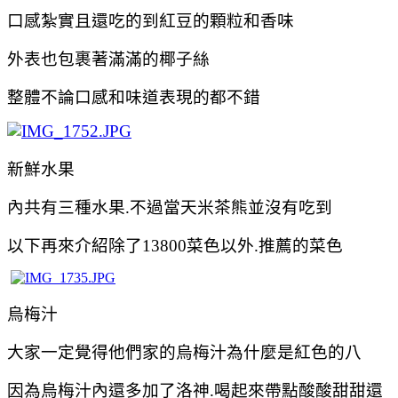
口感紮實且還吃的到紅豆的顆粒和香味
外表也包裹著滿滿的椰子絲
整體不論口感和味道表現的都不錯
新鮮水果
內共有三種水果.不過當天米茶熊並沒有吃到
以下再來介紹除了
13800菜色以外.推薦的菜色
烏梅汁
大家一定覺得他們家的烏梅汁為什麼是紅色的八
因為烏梅汁內還多加了洛神.喝起來帶點酸
酸甜
甜還