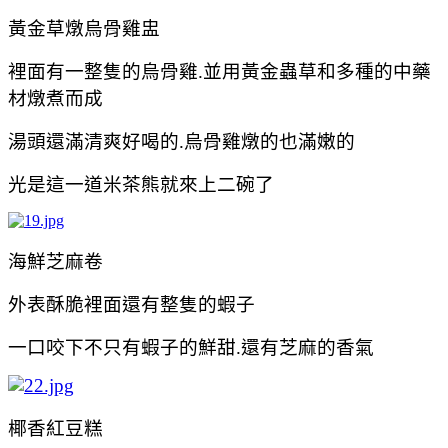
黃金草燉烏骨雞盅
裡面有一整隻的
烏骨雞.並用黃金蟲草和多種的中藥
材燉煮而成
湯頭還滿清爽好
喝的.
烏骨雞
燉的也滿嫩的
光是這一道米茶熊就來上二碗了
海鮮芝麻卷
外表酥脆裡面還有整隻的蝦子
一口咬下不只有蝦子的鮮甜.還有芝麻的香氣
椰香紅豆糕