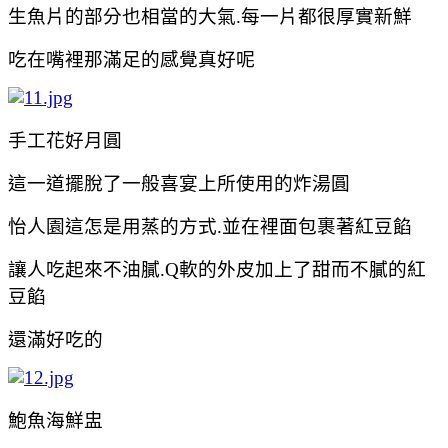
生魚片的部分也相當的大氣.每一片都很厚實新鮮
吃在嘴裡那滿足的感覺真好呢
手工花好月圓
這一道擺脫了一般喜宴上所使用的炸湯圓
怡人園這怎是用蒸的方式.並在裡面包裹著紅豆餡
讓人吃起來不油膩.Q軟的外皮加上了甜而不
膩的
紅
豆餡
還滿好吃的
鮑魚海鮮盅