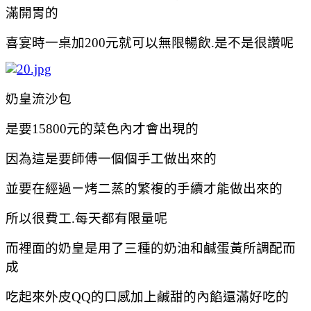
滿開胃的
喜宴時一桌加200元就可以無限暢飲.是不是很讚呢
奶皇流沙包
是要15800元的菜色內才會出現的
因為這是要師傅一個個手工做出來的
並要在經過ㄧ烤二蒸的繁複的手續才能做出來的
所以很費工.每天都有限量呢
而裡面的
奶皇是用了三種的奶
油和鹹蛋黃所調配而
成
吃起來外皮QQ的口感加上鹹甜的內餡還滿好吃的