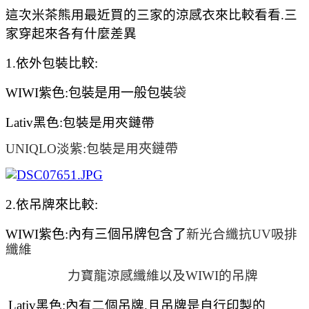
這次米茶熊用最近買的三家的涼感衣來比較看看.三
家穿起來各有什麼差異
1.依外包裝
比較
:
WIWI紫色
:
包裝是用一般包裝
袋
Lativ黑色
:
包裝是用夾鏈帶
UNIQLO淡紫
:
包裝是用
夾鏈帶
2.依吊牌
來
比較:
WIWI紫色:內有三個吊
牌包含了
新光合纖抗UV吸排
纖維
力寶龍涼感纖維以及WIWI的吊牌
Lativ黑色:內有二個吊牌.且
吊牌是自行印製的