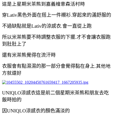
這是上星期米茶熊到嘉義檜意森活村時
穿
Lativ黑色外面在搭上一件襯衫.穿起來的滿舒服的
不過缺點就是
Lativ的涼感衣.會一直從上跑
所以米茶熊要不時調整衣服的下擺.才不會讓衣服跑
到肚肚上了
還有米茶熊覺得在流汗時
衣服會有點濕濕的那一部分會覺得黏在身上.
其他地
方就還好
UNIQLO涼感衣這是前二個星期米茶熊和朋友去吃
飯時拍的
因
UNIQLO
涼感衣
的顏色滿淡的