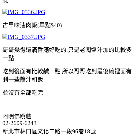
膩
古早味滷肉飯(單點$40)
哥哥覺得還滿香滿好吃的.只是老闆醬汁加的比較多
一點
吃到後面有比較鹹一點.所以
哥哥吃到最後碗裡面有
剩一些醬汁和
飯
並沒有全部吃完
阿明佛跳牆
02-2609-6243
新北市林口區文化二路一段96巷18號