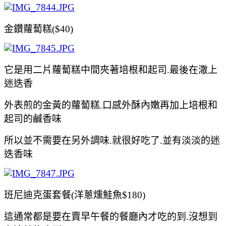
金鑽蘿蔔糕($40)
它是用二片
蘿蔔糕中間夾著培根和起司.最後在潵上
迷迭香
外表煎的金黃的
蘿蔔糕.口感外酥內嫩再加上
培根和
起司的鹹香味
所以並不需要在另外調味.就很好吃了.並有淡淡的
迷
迭香味
班尼迪克蛋套餐(洋蔥燻鮭魚$180)
這通常都是要在賣早午餐的餐廳內才吃的到.沒想到