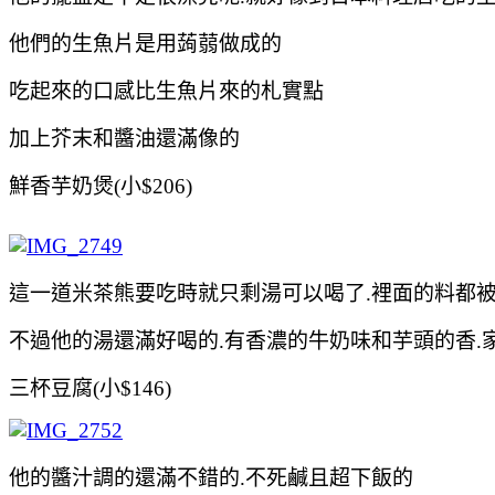
他們的生魚片是用蒟蒻做成的
吃起來的口感比生魚片來的札實點
加上芥末和醬油還滿像的
鮮香芋奶煲(小$206)
這一道米茶熊要吃時就只剩湯可以喝了.裡面的料都
不過他的湯還滿好喝的.有香濃的牛奶味和
芋頭的香.
三杯豆腐(小$146)
他的醬汁調的還滿不錯的.不死鹹且超下飯的