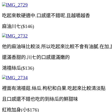
吃起來軟硬適中.口感還不錯呢.且越嚼越香
麻油川七($146)
他的麻油味比較淡.所以吃起來比較不會有油膩.在加
還滿香甜的.川七的口感還滿嫩的
鴻禧絲瓜($136)
裡面有
鴻禧菇.
絲瓜.枸杞和白果.吃起來比較清淡點
且口感還不錯也吃的到絲瓜的鮮甜味
紅袍加身(小$176)