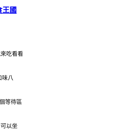
食王國
就來吃看看
口味八
一個等待區
發可以坐