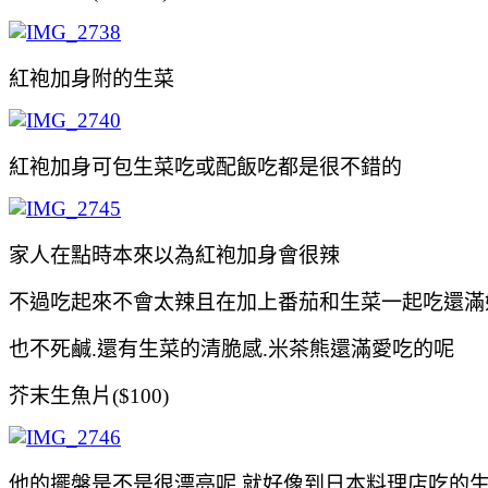
紅袍加身附的生菜
紅袍加身可包生菜吃或配飯吃都是很不錯的
家人在點時本來以為
紅袍加身會很辣
不過吃起來不會太
辣且在加上番茄和生菜一起吃還滿
也不死鹹.還有生菜的清脆感.米茶熊還滿愛吃的呢
芥末生魚片($100)
他的擺盤是不是很漂亮呢.就好像到日本料理店吃的