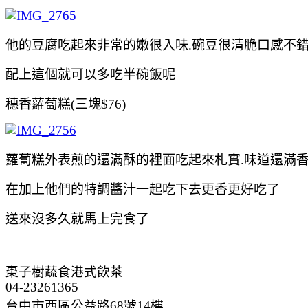
他的豆腐吃起來非常的嫩很入味.碗豆很清脆口感不
配上這個就可以多吃半碗飯呢
穗香蘿蔔糕(三塊$76)
蘿蔔糕外表煎的還滿酥的裡面吃起來札實.味道還滿
在加上他們的特調醬汁一起吃下去更香更好吃了
送來沒多久就馬上完食了
棗子樹蔬食港式飲茶
04-23261365
台中市西區公益路68號14樓