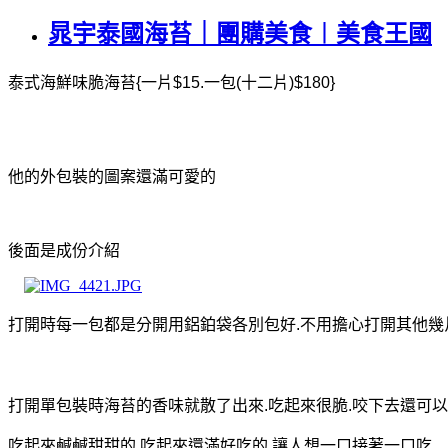
晁宇泰國海苔｜團購美食︱美食王國
泰式海鮮味脆海苔
一片
一包
十二片
{
$15.
(
)$180}
他的外包裝的圖案還滿可愛的
後面是成份介紹
打開時每一包都是分開用鋁鉑袋各別包好
不用擔心打開其他幾
.
打開單包裝時海苔的香味就散了出來
吃起來很脆
咬下去還可以
.
.
吃起來鹹鹹甜甜的
吃起來還滿好吃的
讓人想一口接著一口吃
.
.