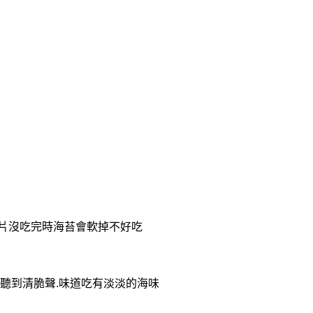
片沒吃完時海苔會軟掉不好吃
聽到清脆聲
味道吃有淡淡的海味
.