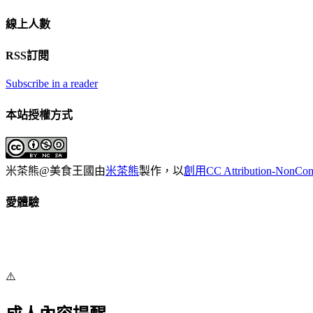
線上人數
RSS訂閱
Subscribe in a reader
本站授權方式
米茶熊@美食王國
由
米茶熊
製作，以
創用CC Attribution-NonCo
愛體驗
⚠️