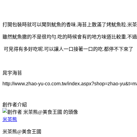
打開包裝時就可以聞到魷魚的香味
海苔上散滿了
烤魷魚粒
米茶
.
.
雖然
魷魚撒的不是很均勻
吃的時候會有的地方味道比較重
不過
.
.
可見得有多好吃呢
可以讓人一口接著一口的吃
都停不下來了
.
.
晁宇海苔
http://www.zhao-yu-co.com.tw/index.aspx?shop=zhao-yu&t=m
創作者介紹
米茶熊
米茶熊@美食王國