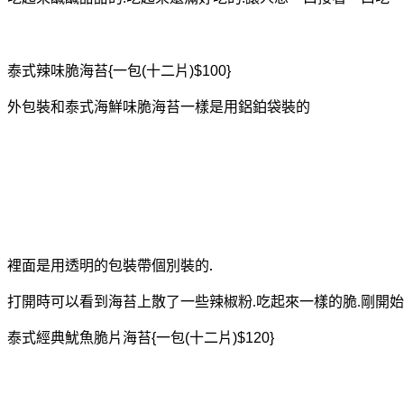
泰式辣味脆海苔
一包
十二片
{
(
)$100}
外包裝和泰式海鮮味脆海苔
一樣是用鋁鉑袋裝的
裡面是用透明的包裝帶個別裝的.
打開時可以看到海苔上散了一些
辣椒粉
吃起來一樣的脆
剛開始
.
.
泰式經典魷魚脆片海苔
一包
十二片
{
(
)$120}