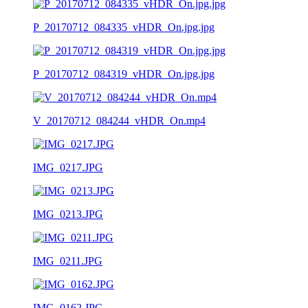
P_20170712_084335_vHDR_On.jpg.jpg
P_20170712_084319_vHDR_On.jpg.jpg
V_20170712_084244_vHDR_On.mp4
IMG_0217.JPG
IMG_0213.JPG
IMG_0211.JPG
IMG_0162.JPG