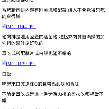
香烤豬肉排內還有附薯塊和配菜.讓人不會覺得只吃
肉會很膩
豬肉排是選用國產的活菌豬.吃起來肉質還滿嫩的加
它們的醬汁還好吃的
單吃或搭配蒜片或白
飯也滿不錯的
白飯
吃起來口感還滿Q的且帶點甜味和香味
不論是單吃或是淋上香烤豬肉排的醬來吃都相當不
錯