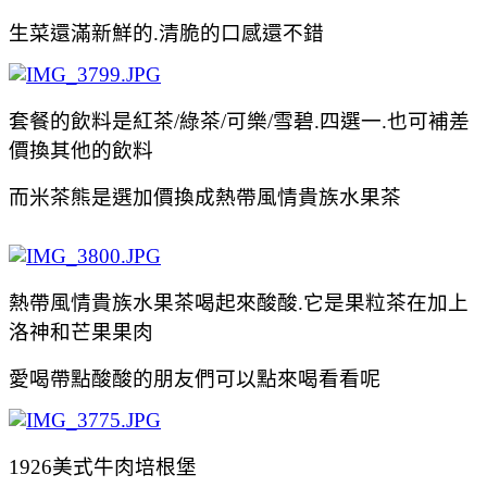
生菜還滿新鮮的.清脆的口感還不錯
套餐的飲料是紅茶/綠茶/可樂/雪碧.四選一.也可補差
價換其他的
飲料
而米茶熊是選加價換成熱帶風情貴族水果茶
熱帶風情貴族水果茶
喝起來酸
酸
.它是果粒茶在加上
洛神和芒果果肉
愛喝帶點酸酸的朋友們可以點來
喝看看呢
1926美式牛肉培根堡