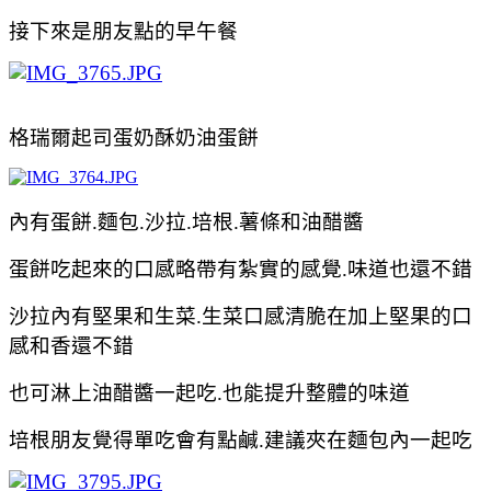
接下來是朋友點的早午餐
格瑞爾起司蛋奶酥
奶油蛋餅
內有
蛋餅.麵包.沙拉.培根.薯條和油醋醬
蛋餅吃起來的口感略帶有紮實的感覺.味道也還不錯
沙拉內有堅果和生菜.生菜口感清脆在加上堅果的口
感和香還不錯
也可淋上
油醋醬一起吃.也能提升整體的味道
培根朋友覺得單吃會有點鹹.建議夾在
麵包內一起吃