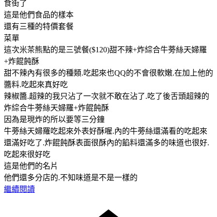
食街了
這是他們食品的樣本
還有三種的特價套餐
菜單
這次米茶熊點的是三號餐($120)甜不辣+炸綜合牛蒡絲天婦羅
+炸餛飩酥
甜不辣內有很多的種類.吃起來也QQ的不會很軟嫩.在加上他的
醬料.吃起來真好吃
辣椒醬.超辣的我只沾了一次就不敢在沾了.吃了後舌頭超辣的
炸綜合牛蒡絲天婦羅+炸餛飩酥
因為是現炸的所以要等三分鐘
牛蒡絲天婦羅吃起來外表好酥喔.內的牛蒡絲還滿看的吃起來
還滿好吃了.炸餛飩酥表面很酥內的餡料還滿多的味道也很好.
吃起來很好吃
這是他們的名片
他們還多分店的.不知味道是不是一樣的
繼續閱讀