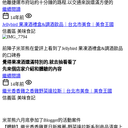
他離捷運市府站約十分鐘的路程.以交通來說還滿方便的
繼續閱讀
14年前
Jellybird 果凍酒禮盒&調酒飲品｜台北市美食︱美食王國
信義區
美味食記
前陣子米茶熊在愛評上看到了Jellybird 果凍酒禮盒&調酒飲品
的口碑券
覺得果凍酒還滿特別的.就去抽看看了
先來個店家介紹和體驗的內容
繼續閱讀
14年前
繼光香香雞之香雞野菜達拉斯｜台北市美食︱美食王國
信義區
美味食記
米茶熊六月底參加了Blogger的活動案件
【體驗】繼光香香雞夏日新推薦-野菜達拉斯系列商品清爽上