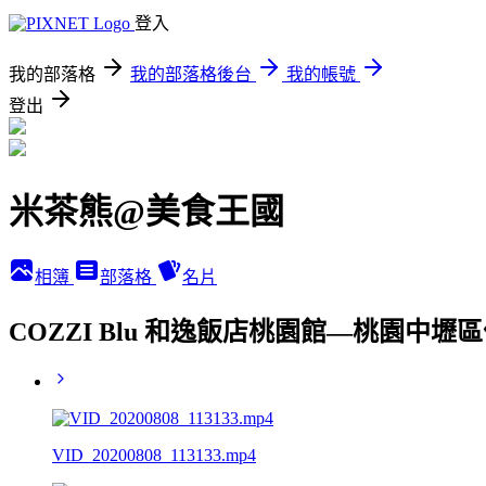
登入
我的部落格
我的部落格後台
我的帳號
登出
米茶熊@美食王國
相簿
部落格
名片
COZZI Blu 和逸飯店桃園館—桃園中
VID_20200808_113133.mp4