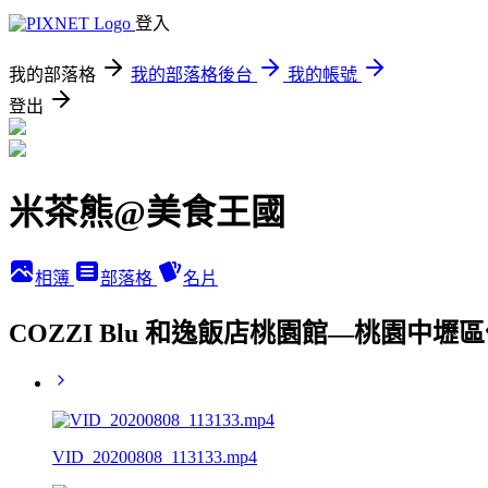
登入
我的部落格
我的部落格後台
我的帳號
登出
米茶熊@美食王國
相簿
部落格
名片
COZZI Blu 和逸飯店桃園館—桃園中
VID_20200808_113133.mp4