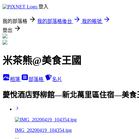
登入
我的部落格
我的部落格後台
我的帳號
登出
米茶熊@美食王國
相簿
部落格
名片
薆悅酒店野柳館—新北萬里區住宿—美食
IMG_20200419_104354.jpg