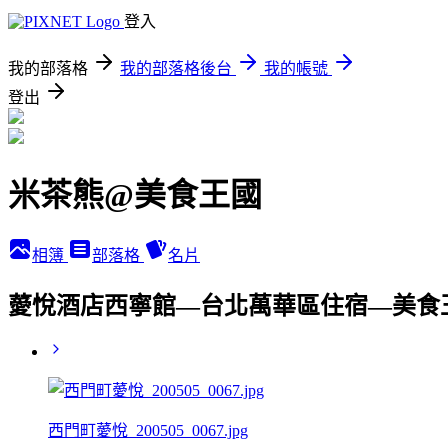
登入
我的部落格
我的部落格後台
我的帳號
登出
米茶熊@美食王國
相簿
部落格
名片
薆悅酒店西寧館—台北萬華區住宿—美食
西門町薆悅_200505_0067.jpg