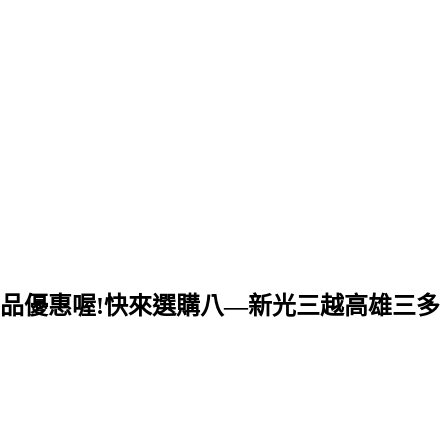
多樣商品優惠喔!快來選購八—新光三越高雄三多