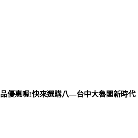
多樣商品優惠喔!快來選購八—台中大魯閣新時代