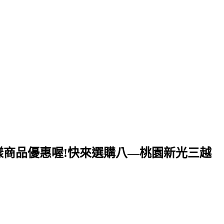
有多樣商品優惠喔!快來選購八—桃園新光三越