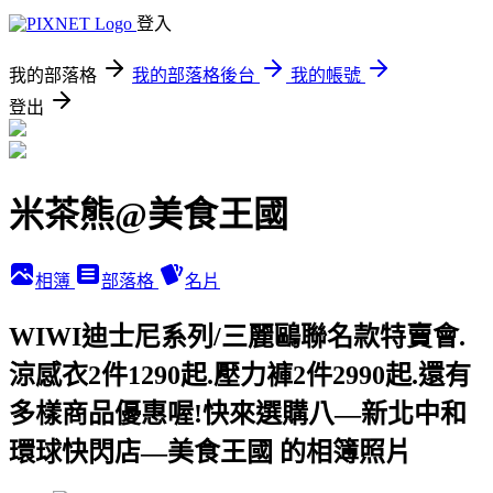
登入
我的部落格
我的部落格後台
我的帳號
登出
米茶熊@美食王國
相簿
部落格
名片
WIWI迪士尼系列/三麗鷗聯名款特賣會.
涼感衣2件1290起.壓力褲2件2990起.還有
多樣商品優惠喔!快來選購八—新北中和
環球快閃店—美食王國 的相簿照片