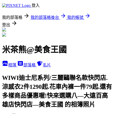
登入
我的部落格
我的部落格後台
我的帳號
登出
米茶熊@美食王國
相簿
部落格
名片
WIWI迪士尼系列/三麗鷗聯名款快閃店.
涼感衣2件1290起.花車內褲一件79起.還有
多樣商品優惠喔!快來選購八—大遠百高
雄店快閃店—美食王國 的相簿照片