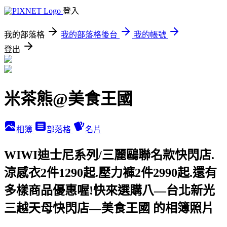
登入
我的部落格
我的部落格後台
我的帳號
登出
米茶熊@美食王國
相簿
部落格
名片
WIWI迪士尼系列/三麗鷗聯名款快閃店.
涼感衣2件1290起.壓力褲2件2990起.還有
多樣商品優惠喔!快來選購八—台北新光
三越天母快閃店—美食王國 的相簿照片