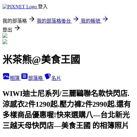
登入
我的部落格
我的部落格後台
我的帳號
登出
米茶熊@美食王國
相簿
部落格
名片
WIWI迪士尼系列/三麗鷗聯名款快閃店.
涼感衣2件1290起.壓力褲2件2990起.還有
多樣商品優惠喔!快來選購八—台北新光
三越天母快閃店—美食王國 的相簿照片