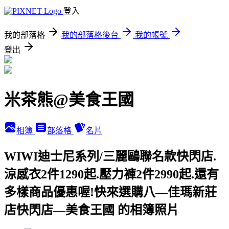
登入
我的部落格
我的部落格後台
我的帳號
登出
米茶熊@美食王國
相簿
部落格
名片
WIWI迪士尼系列/三麗鷗聯名款快閃店.
涼感衣2件1290起.壓力褲2件2990起.還有
多樣商品優惠喔!快來選購八—佳瑪新莊
店快閃店—美食王國 的相簿照片