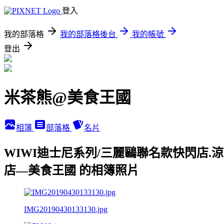
登入
我的部落格
我的部落格後台
我的帳號
登出
米茶熊@美食王國
相簿
部落格
名片
WIWI迪士尼系列/三麗鷗聯名款快閃店.涼
店—美食王國 的相簿照片
IMG20190430133130.jpg