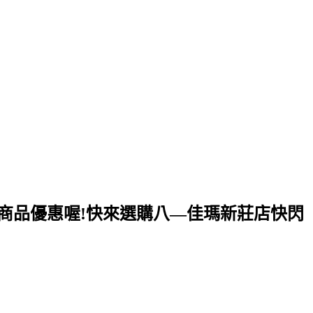
有多樣商品優惠喔!快來選購八—佳瑪新莊店快閃