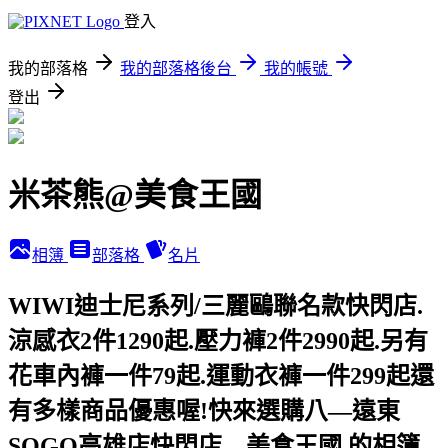
登入
我的部落格
我的部落格後台
我的帳號
登出
米茶熊@美食王國
相簿
部落格
名片
WIWI迪士尼系列/三麗鷗聯名款快閃店.
涼感衣2件1290起.壓力褲2件2990起.另有
花車內褲一件79起.運動衣褲一件299起還
有多樣商品優惠喔!快來選購八—遠東
SOGO高雄店快閃店—美食王國 的相簿