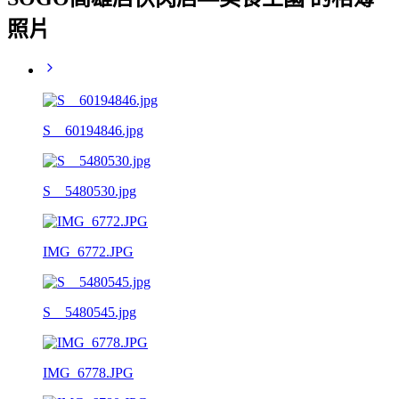
照片
S__60194846.jpg
S__5480530.jpg
IMG_6772.JPG
S__5480545.jpg
IMG_6778.JPG