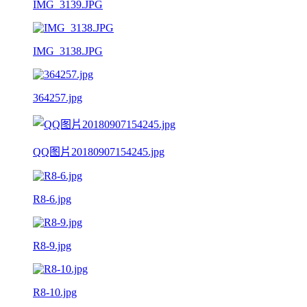
IMG_3139.JPG
IMG_3138.JPG
364257.jpg
QQ图片20180907154245.jpg
R8-6.jpg
R8-9.jpg
R8-10.jpg