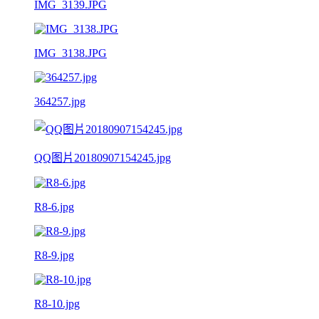
IMG_3139.JPG
IMG_3138.JPG
364257.jpg
QQ图片20180907154245.jpg
R8-6.jpg
R8-9.jpg
R8-10.jpg