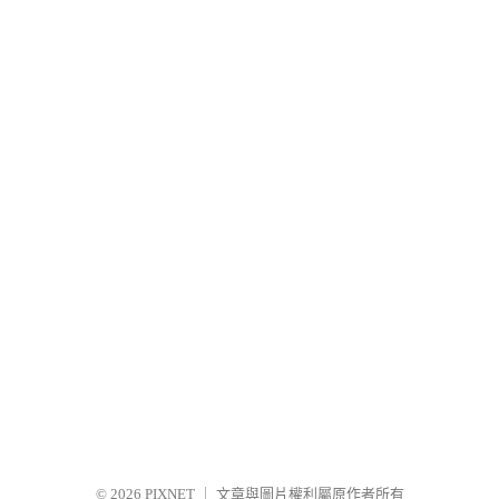
© 2026
PIXNET
｜
文章與圖片權利屬原作者所有