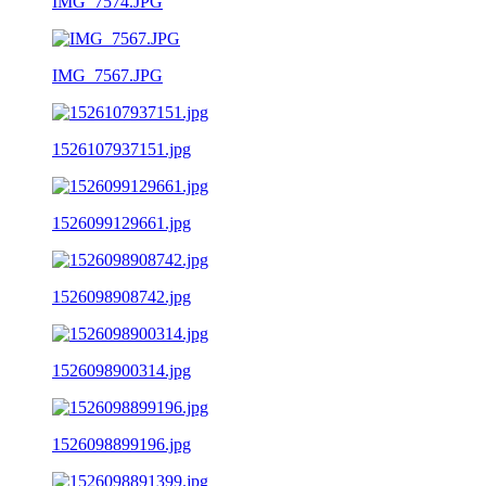
IMG_7574.JPG
IMG_7567.JPG
1526107937151.jpg
1526099129661.jpg
1526098908742.jpg
1526098900314.jpg
1526098899196.jpg