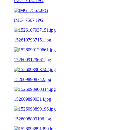
IMG_7574.JPG
IMG_7567.JPG
1526107937151.jpg
1526099129661.jpg
1526098908742.jpg
1526098900314.jpg
1526098899196.jpg