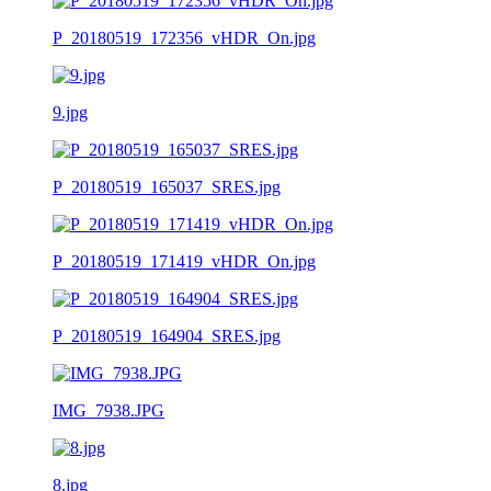
P_20180519_172356_vHDR_On.jpg
9.jpg
P_20180519_165037_SRES.jpg
P_20180519_171419_vHDR_On.jpg
P_20180519_164904_SRES.jpg
IMG_7938.JPG
8.jpg