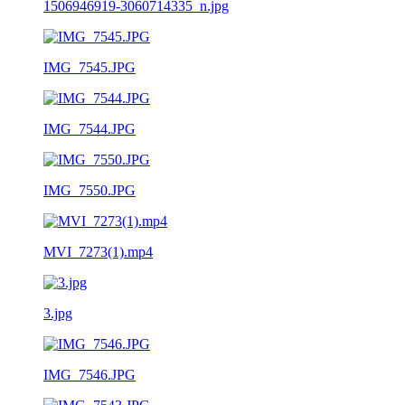
1506946919-3060714335_n.jpg
IMG_7545.JPG
IMG_7544.JPG
IMG_7550.JPG
MVI_7273(1).mp4
3.jpg
IMG_7546.JPG