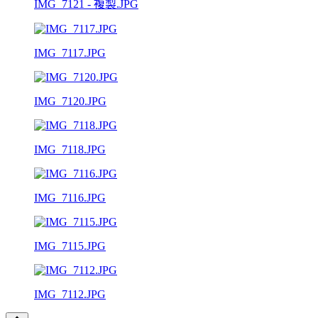
IMG_7121 - 複製.JPG
IMG_7117.JPG
IMG_7120.JPG
IMG_7118.JPG
IMG_7116.JPG
IMG_7115.JPG
IMG_7112.JPG