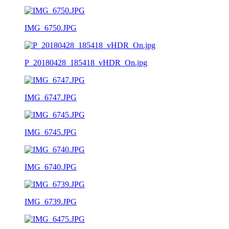
IMG_6750.JPG
P_20180428_185418_vHDR_On.jpg
IMG_6747.JPG
IMG_6745.JPG
IMG_6740.JPG
IMG_6739.JPG