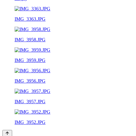
IMG_3363.JPG
IMG_3958.JPG
IMG_3959.JPG
IMG_3956.JPG
IMG_3957.JPG
IMG_3952.JPG