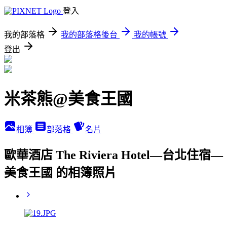
登入
我的部落格
我的部落格後台
我的帳號
登出
米茶熊@美食王國
相簿
部落格
名片
歐華酒店 The Riviera Hotel—台北住宿—
美食王國 的相簿照片