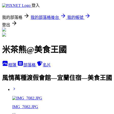
登入
我的部落格
我的部落格後台
我的帳號
登出
米茶熊@美食王國
相簿
部落格
名片
風情萬種渡假會館—宜蘭住宿—美食王國
IMG_7082.JPG