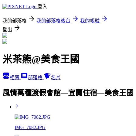
登入
我的部落格
我的部落格後台
我的帳號
登出
米茶熊@美食王國
相簿
部落格
名片
風情萬種渡假會館—宜蘭住宿—美食王國
IMG_7082.JPG