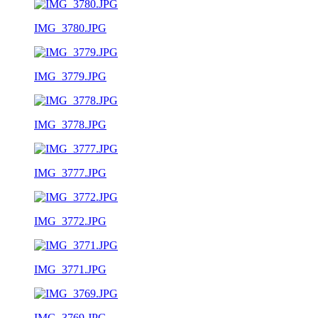
IMG_3780.JPG
IMG_3779.JPG
IMG_3778.JPG
IMG_3777.JPG
IMG_3772.JPG
IMG_3771.JPG
IMG_3769.JPG