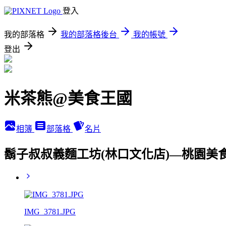
登入
我的部落格
我的部落格後台
我的帳號
登出
米茶熊@美食王國
相簿
部落格
名片
鬍子叔叔義麵工坊(林口文化店)—桃園美
IMG_3781.JPG