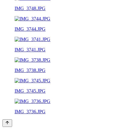
IMG_3748.JPG
IMG_3744.JPG
IMG_3741.JPG
IMG_3738.JPG
IMG_3745.JPG
IMG_3736.JPG