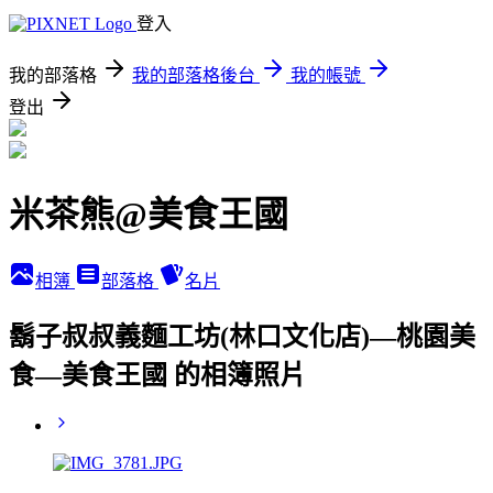
登入
我的部落格
我的部落格後台
我的帳號
登出
米茶熊@美食王國
相簿
部落格
名片
鬍子叔叔義麵工坊(林口文化店)—桃園美
食—美食王國 的相簿照片