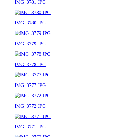
IMG_3781.JPG
IMG_3780.JPG
IMG_3779.JPG
IMG_3778.JPG
IMG_3777.JPG
IMG_3772.JPG
IMG_3771.JPG