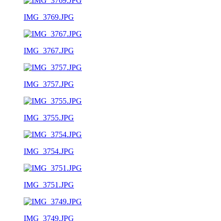
IMG_3769.JPG
IMG_3767.JPG
IMG_3757.JPG
IMG_3755.JPG
IMG_3754.JPG
IMG_3751.JPG
IMG_3749.JPG