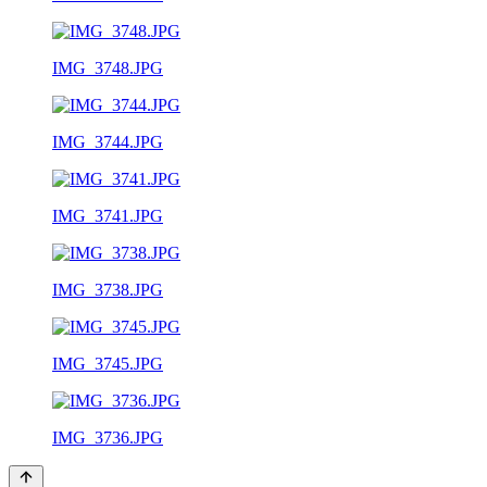
IMG_3748.JPG
IMG_3744.JPG
IMG_3741.JPG
IMG_3738.JPG
IMG_3745.JPG
IMG_3736.JPG