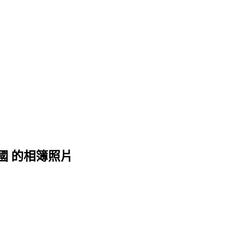
國 的相簿照片