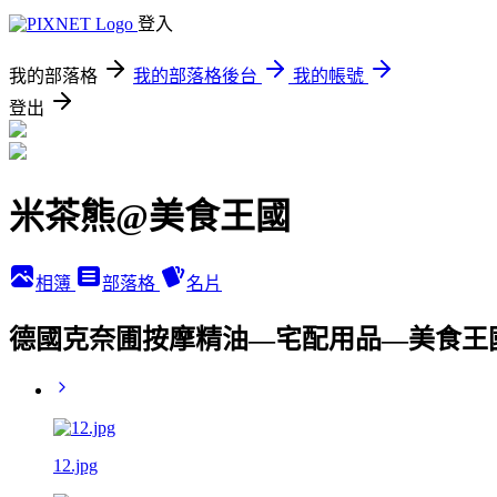
登入
我的部落格
我的部落格後台
我的帳號
登出
米茶熊@美食王國
相簿
部落格
名片
德國克奈圃按摩精油—宅配用品—美食王
12.jpg