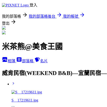
登入
我的部落格
我的部落格後台
我的帳號
登出
米茶熊@美食王國
相簿
部落格
名片
威肯民宿(WEEKEND B&B)—宜蘭民
S__17219611.jpg