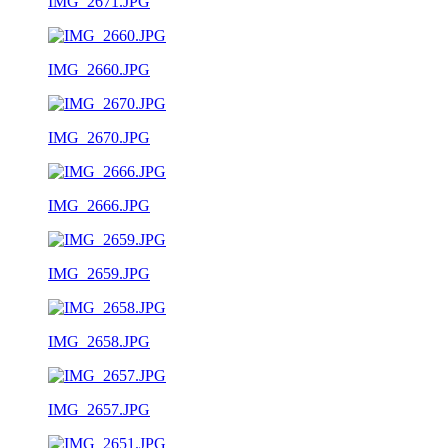
IMG_2671.JPG
IMG_2660.JPG
IMG_2670.JPG
IMG_2666.JPG
IMG_2659.JPG
IMG_2658.JPG
IMG_2657.JPG