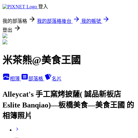
登入
我的部落格
我的部落格後台
我的帳號
登出
米茶熊@美食王國
相簿
部落格
名片
Alleycat's 手工窯烤披薩( 誠品新板店
Eslite Banqiao)—板橋美食—美食王國 的
相簿照片