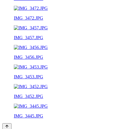
IMG_3472.JPG
IMG_3457.JPG
IMG_3456.JPG
IMG_3453.JPG
IMG_3452.JPG
IMG_3445.JPG