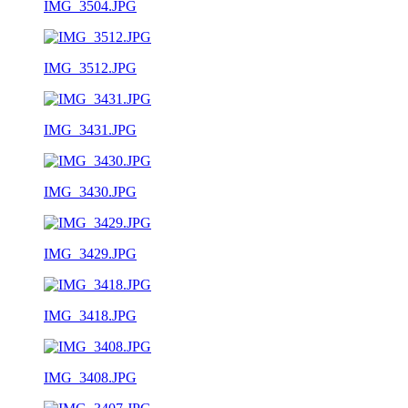
IMG_3504.JPG
IMG_3512.JPG
IMG_3431.JPG
IMG_3430.JPG
IMG_3429.JPG
IMG_3418.JPG
IMG_3408.JPG